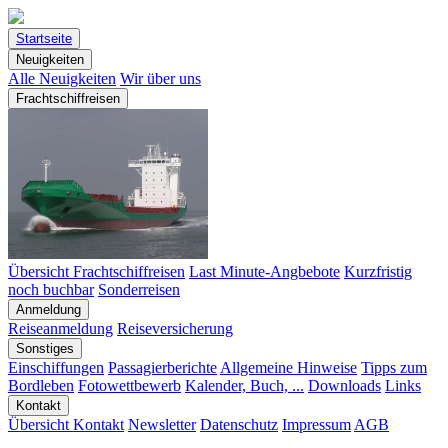
Startseite
Neuigkeiten
Alle Neuigkeiten
Wir über uns
Frachtschiffreisen
Übersicht Frachtschiffreisen
Last Minute-Angbebote
Kurzfristig
noch buchbar
Sonderreisen
Anmeldung
Reiseanmeldung
Reiseversicherung
Sonstiges
Einschiffungen
Passagierberichte
Allgemeine Hinweise
Tipps zum
Bordleben
Fotowettbewerb
Kalender, Buch, ...
Downloads
Links
Kontakt
Übersicht Kontakt
Newsletter
Datenschutz
Impressum
AGB