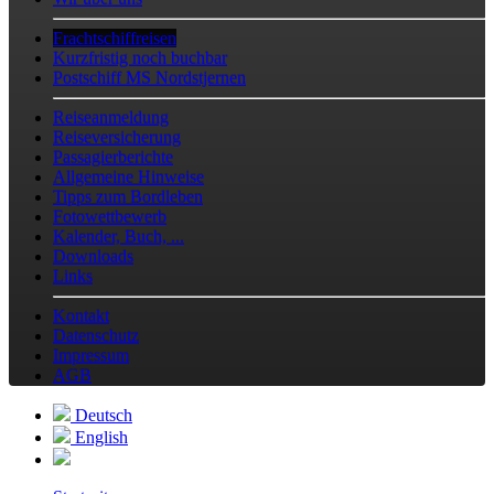
Frachtschiffreisen
Kurzfristig noch buchbar
Postschiff MS Nordstjernen
Reiseanmeldung
Reiseversicherung
Passagierberichte
Allgemeine Hinweise
Tipps zum Bordleben
Fotowettbewerb
Kalender, Buch, ...
Downloads
Links
Kontakt
Datenschutz
Impressum
AGB
Deutsch
English