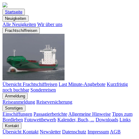
Startseite
Neuigkeiten
Alle Neuigkeiten
Wir über uns
Frachtschiffreisen
Übersicht Frachtschiffreisen
Last Minute-Angbebote
Kurzfristig
noch buchbar
Sonderreisen
Anmeldung
Reiseanmeldung
Reiseversicherung
Sonstiges
Einschiffungen
Passagierberichte
Allgemeine Hinweise
Tipps zum
Bordleben
Fotowettbewerb
Kalender, Buch, ...
Downloads
Links
Kontakt
Übersicht Kontakt
Newsletter
Datenschutz
Impressum
AGB