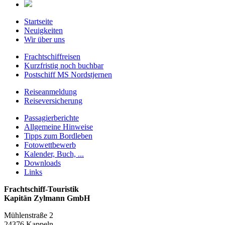
Startseite
Neuigkeiten
Wir über uns
Frachtschiffreisen
Kurzfristig noch buchbar
Postschiff MS Nordstjernen
Reiseanmeldung
Reiseversicherung
Passagierberichte
Allgemeine Hinweise
Tipps zum Bordleben
Fotowettbewerb
Kalender, Buch, ...
Downloads
Links
Frachtschiff-Touristik
Kapitän Zylmann GmbH
Mühlenstraße 2
24376 Kappeln